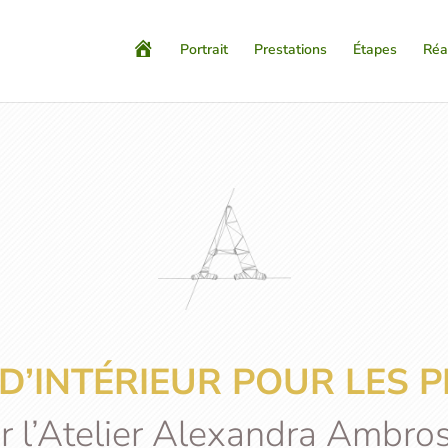
A
Portrait
Prestations
Étapes
Réa
c
c
u
e
i
l
D’INTÉRIEUR POUR LES 
r l’Atelier Alexandra Ambro